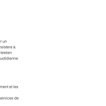
r un 
sistera à 
ntretien 
quotidienne 
ement et les 
services de 