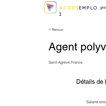
gr
ACCES
EMPLO
I
< Retour
Agent polyv
Saint-Agrève, France
Détails de l
Salaire smi