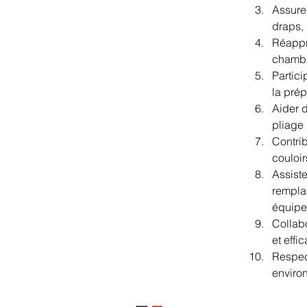
Assure
draps, 
Réappro
chambr
Partici
la prép
Aider d
pliage 
Contrib
couloir
Assiste
rempla
équipe
Collab
et effi
Respect
environ