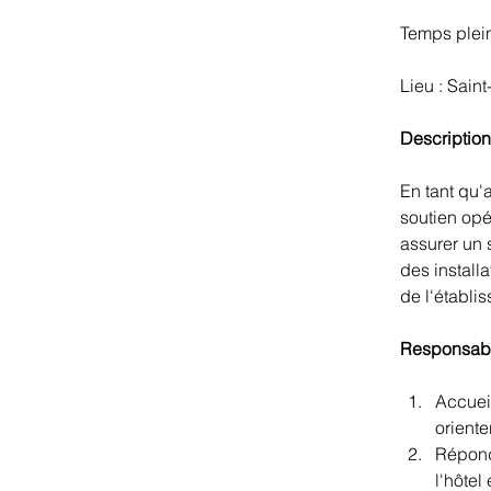
Temps plei
Lieu : Sain
Description
En tant qu'
soutien opé
assurer un s
des install
de l'établi
Responsabil
Accueil
oriente
Répondr
l'hôtel