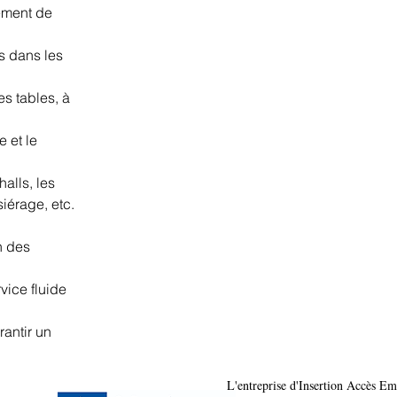
ement de 
es dans les 
s tables, à 
 et le 
alls, les 
siérage, etc.
n des 
ice fluide 
antir un 
L'entreprise d'Insertion Accès Em