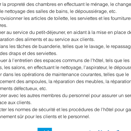
r la propreté des chambres en effectuant le ménage, le chang
le nettoyage des salles de bains, le dépoussiérage, etc.
visionner les articles de toilette, les serviettes et les fournitur
es.
per au service du petit-déjeuner, en aidant à la mise en place de
aration des aliments et au service aux clients.
ans les tâches de buanderie, telles que le lavage, le repassage
des draps et des serviettes.
uer à l'entretien des espaces communs de l'hôtel, tels que les h
s, les salons, en effectuant le nettoyage, l'aspirateur, le dépous
r dans les opérations de maintenance courantes, telles que le 
cement des ampoules, la réparation des meubles, la réparatio
ments défectueux, etc.
orer avec les autres membres du personnel pour assurer un serv
cace aux clients.
er les normes de sécurité et les procédures de l'hôtel pour gar
nement sûr pour les clients et le personnel.