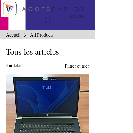
a c c e s
e m p l o i
groupe
ME
NU
Accueil
All Products
Tous les articles
4 articles
Filtrer et trier