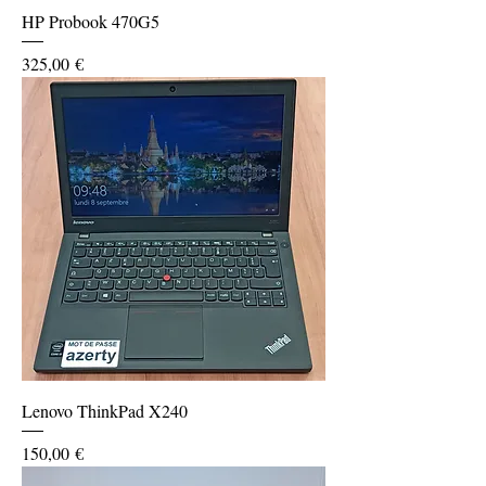
HP Probook 470G5
Prix
325,00 €
Lenovo ThinkPad X240
Prix
150,00 €